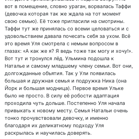
вот в помещение, словно ураган, ворвалась Таффи
(девочка которая так же ждала на тот момент
свою семью). Её тоже пригласили на смотрины.
Таффи тут же принялась со всеми целоваться и с
удовольствием давала почесать себя за ухом. Всё
это время Уля смотрела с немым вопросом в
глазах: «А как же я? Я ведь тоже так могу и хочу!».
Вот тут и тронулся лёд. Ульмина подошла к
Наталье и самому младшему члену семьи. Вот они,
долгожданные объятия. Так у Ули появилась
большая и дружная семья и подружка Ника (она
Йорк и большая модница). Первое время Ульке
было не просто. В силу её робости адаптация
проходила чуть дольше. Постепенно Уля начала
привыкать к новому месту. Семья Натальи очень
тонко прочувствовали девочку, и именно
благодаря их деликатному подходу Уля
раскрылась и научилась доверять.