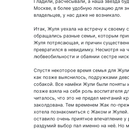
Гладили, расчёсывали, а наша звезда бу
Москве, в более удобную локацию для з
владельцев, у нас даже не возникало.
Итак, Жуля уехала на встречу к своему 
обращались разные семьи, которым приг
Жуля потрясающая, и причин существенны
превратился в невидимку. Несмотря на ч
любвеобильности и обаянии сестре ниск
Спустя некоторое время семья для Жули 
как позже выяснилось, подружками дево
собакой. Все намёки Жули были поняты 
позже взяла на себя роль воспитателя д
читалось, что это не предел мечтаний 
заколдована. Тем временем Жак по-преж
хотела познакомиться с Жаком и Жулей.
оставило очень приятное впечатление у
раздумий выбор пал именно на неё. Но мы