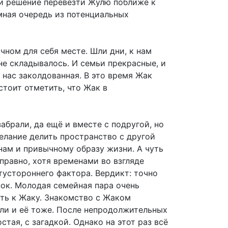
яли решение перевезти Жулю поближе к
мная очередь из потенциальных
чном для себя месте. Шли дни, к нам
не складывалось. И семьи прекрасные, и
 нас заколдованная. В это время Жак
стоит отметить, что Жак в
абрали, да ещё и вместе с подругой, но
елание делить пространство с другой
нам и привычному образу жизни. А чуть
правно, хотя временами во взгляде
тустороннего фактора. Вердикт: точно
ок. Молодая семейная пара очень
ать к Жаку. Знакомство с Жаком
или и её тоже. После непродолжительных
тая, с загадкой. Однако на этот раз всё