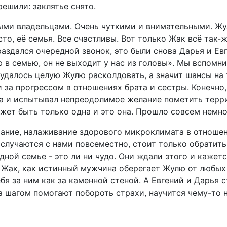
ешили: заклятье снято.
ыми владельцами. Очень чуткими и внимательными. Жу
есто, её семья. Все счастливы. Вот только Жак всё так
 раздался очередной звонок, это были снова Дарья и Ев
ю в семью, он не выходит у нас из головы». Мы вспомн
удалось целую Жулю расколдовать, а значит шансы на 
 за прогрессом в отношениях брата и сестры. Конечно
на и испытывал непреодолимое желание пометить терр
ожет быть только одна и это она. Прошло совсем немн
итание, налаживание здорового микроклимата в отноше
 случаются с нами повсеместно, стоит только обратить
ной семье - это ли ни чудо. Они ждали этого и кажется
. Жак, как истинный мужчина оберегает Жулю от любых
ебя за ним как за каменной стеной. А Евгений и Дарья
а шагом помогают побороть страхи, научится чему-то 