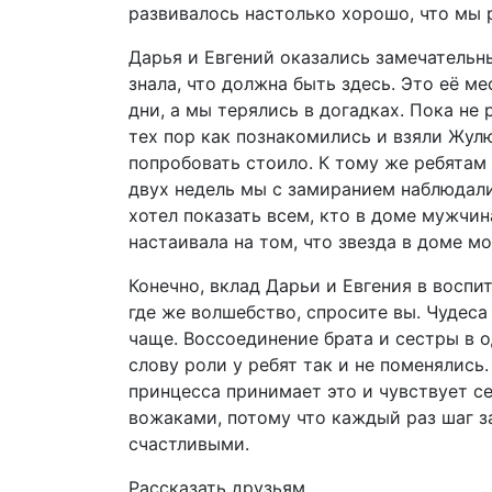
развивалось настолько хорошо, что мы р
Дарья и Евгений оказались замечательн
знала, что должна быть здесь. Это её м
дни, а мы терялись в догадках. Пока не
тех пор как познакомились и взяли Жул
попробовать стоило. К тому же ребятам 
двух недель мы с замиранием наблюдали
хотел показать всем, кто в доме мужчи
настаивала на том, что звезда в доме м
Конечно, вклад Дарьи и Евгения в восп
где же волшебство, спросите вы. Чудеса
чаще. Воссоединение брата и сестры в од
слову роли у ребят так и не поменялись
принцесса принимает это и чувствует с
вожаками, потому что каждый раз шаг з
счастливыми.
Рассказать друзьям