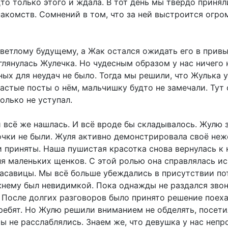
дто только этого и ждала. В тот день мы твёрдо прин
накомств. Сомнений в том, что за ней выстроится огро
светлому будущему, а Жак остался ожидать его в привы
лянулась Жулечка. Но чудесным образом у нас ничего 
х для неудач не было. Тогда мы решили, что Жулька у
астые посты о нём, мальчишку будто не замечали. Тут 
олько не уступал.
всё же нашлась. И всё вроде бы складывалось. Жулю з
чки не были. Жуля активно демонстрировала своё неж
и приняты. Наша пушистая красотка снова вернулась к 
ля маленьких щенков. С этой ролью она справлялась ис
красавицы. Мы всё больше убеждались в присутствии по
нему был невидимкой. Пока однажды не раздался звон
 После долгих разговоров было принято решение поех
 ребят. Но Жулю решили вниманием не обделять, посет
 не расслаблялись. Знаем же, что девушка у нас непрос