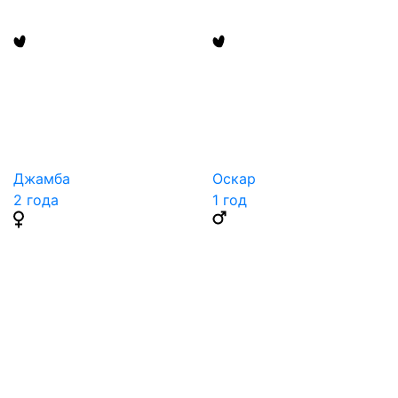
Джамба
Оскар
2 годa
1 год