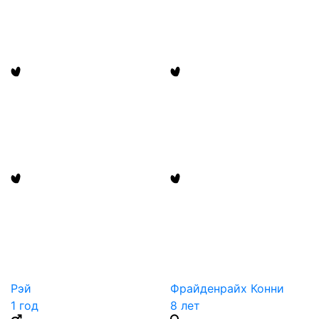
Рэй
Фрайденрайх Конни
1 год
8 лет