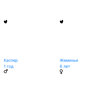
Каспер
Жеминьи
1 год
6 лет